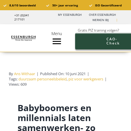
Ga
8,6/10 beoordeeld
50+ jaar ervaring
ISO Gecertificeerd
naar
MY ESSENBURGH
OVER ESSENBURGH
+31 (0)341
inhoud
217101
WERKEN BIJ
|
Gratis PIZ training volgen?
Menu
CAO-
Check
Toggle
Navigation
Pensioen in Zicht®️
By
Ans Withaar
|
Published On: 10 juni 2021
|
PIZ Trainingen
Tags:
duurzaam personeelsbeleid
,
piz voor werkgevers
|
Views: 609
Trainingskalender
Babyboomers en
Branches
millennials laten
samenwerken- zo
Pensioen aanbod werkgevers