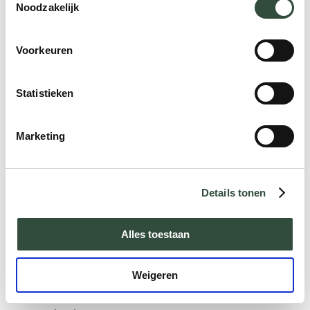
Noodzakelijk
ideeën te komen (de fantastische verhalen
over vroeger en de wilde ideeën van nu),
kunnen zij ervoor zorgen dat iedereen
Voorkeuren
betrokken blijft en ontstaan de beste
initiatieven. Dit werkt beter dan regels
Statistieken
opleggen.
Marketing
Zorg er daarnaast voor dat de
taakverdeling goed verdeeld is onder jong
en oud. Zo ontstaan er verschillende
Details tonen
invalshoeken die elkaar aanvullen.
Faciliteer kennisuitwisseling! Laat de
Alles toestaan
medewerkers aan elkaar weten waar ze
mee bezig zijn. Zo krijgen ouderen
bijvoorbeeld zicht op de ontwikkelingen op
Weigeren
ICT-gebied en jongeren op het grotere