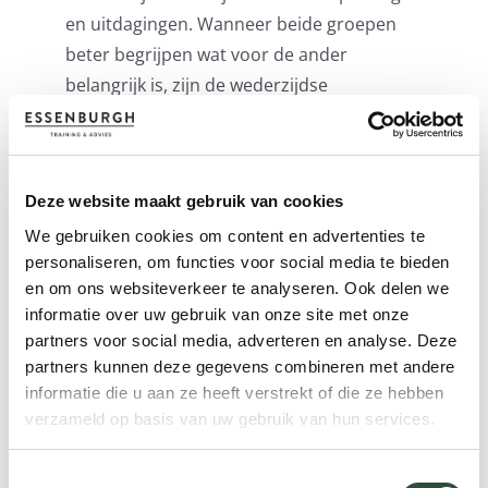
en uitdagingen. Wanneer beide groepen
beter begrijpen wat voor de ander
belangrijk is, zijn de wederzijdse
verwachtingen ook realistischer en is de
kans op miscommunicatie kleiner.
Hierdoor wordt samenwerken een stuk
Deze website maakt gebruik van cookies
prettiger.
We gebruiken cookies om content en advertenties te
Vooral binnen teams is openheid en
personaliseren, om functies voor social media te bieden
communicatie over verwachtingen heel
en om ons websiteverkeer te analyseren. Ook delen we
informatie over uw gebruik van onze site met onze
belangrijk. De teamleider heeft hierin een
partners voor social media, adverteren en analyse. Deze
belangrijke rol. Die moet aandacht hebben
partners kunnen deze gegevens combineren met andere
voor de teamdynamiek en problemen en
informatie die u aan ze heeft verstrekt of die ze hebben
botsingen tijdig signaleren. Met regelmatig
verzameld op basis van uw gebruik van hun services.
teamoverleg waarin de jongere en oudere
teamleden gelegenheid krijgen met eigen
Toestemmingsselectie