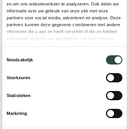
en om ons websiteverkeer te analyseren. Ook delen we
informatie over uw gebruik van onze site met onze
partners voor social media, adverteren en analyse. Deze
partners kunnen deze gegevens combineren met andere
informatie die u aan ze heeft verstrekt of die ze hebben
verzameld op basis van uw gebruik van hun services.
Toestemmingsselectie
Noodzakelijk
Dit lijkt revolutionair – en in Nederland is
Voorkeuren
het dat ook wel – maar in het buitenland is
het model al diverse keren met goed
Statistieken
resultaat geïmplementeerd. Een aantal
best practices toont aan dat het voor
Marketing
complexe patiëntengroepen werkt als je de
zorg organiseert over de hele keten van