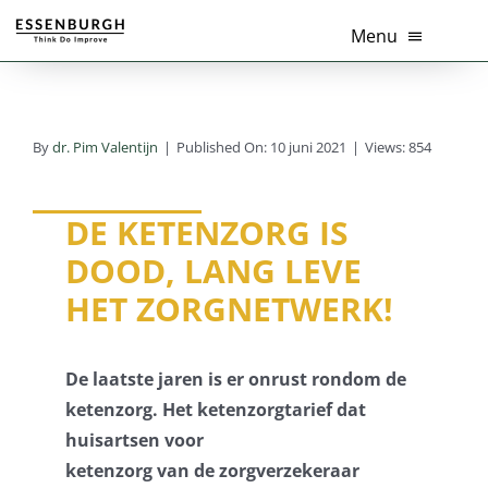
Ga
Menu
naar
inhoud
Home
By
dr. Pim Valentijn
|
Published On: 10 juni 2021
|
Views: 854
Thema’s
Diensten
DE KETENZORG IS
DOOD, LANG LEVE
Branches
HET ZORGNETWERK!
Tools
De laatste jaren is er onrust rondom de
Over Ons
ketenzorg. Het ketenzorgtarief dat
huisartsen voor
Actueel
ketenzorg van de zorgverzekeraar