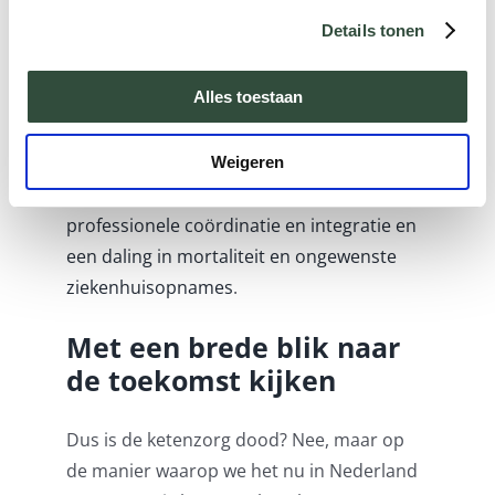
preventie, zorg en welzijn, en mensen
Details tonen
gezamenlijk verantwoordelijk maakt voor
de uitkomsten. Dit bleek ook uit een review
Alles toestaan
die we onlangs hebben gedaan op basis
van het
Regenboogmodel
voor
waardegedreven zorg.
Ook daar vonden we
Weigeren
een significant verband tussen
professionele coördinatie en integratie en
een daling in mortaliteit en ongewenste
ziekenhuisopnames
.
Met een brede blik naar
de toekomst kijken
Dus is de ketenzorg dood? Nee, maar op
de manier waarop we het nu in Nederland