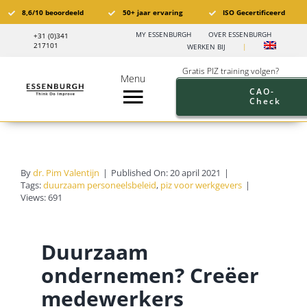
Ga
8,6/10 beoordeeld
50+ jaar ervaring
ISO Gecertificeerd
naar
MY ESSENBURGH
OVER ESSENBURGH
+31 (0)341
inhoud
217101
WERKEN BIJ
|
Gratis PIZ training volgen?
Menu
CAO-
Check
Toggle
Navigation
Pensioen in Zicht®️
By
dr. Pim Valentijn
|
Published On: 20 april 2021
|
PIZ Trainingen
Tags:
duurzaam personeelsbeleid
,
piz voor werkgevers
|
Views: 691
Trainingskalender
Duurzaam
Branches
ondernemen? Creëer
medewerkers
Pensioen aanbod werkgevers