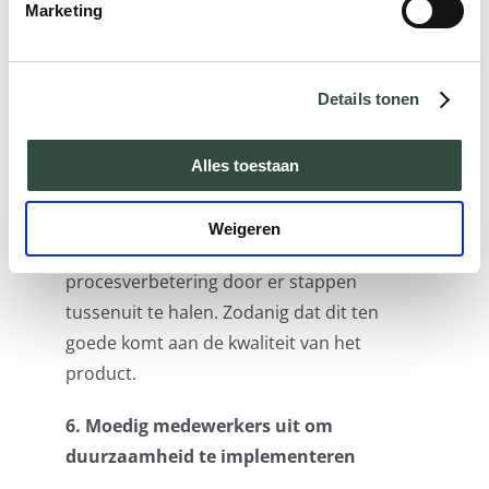
zodat ze actief gaan meedenken over
Marketing
duurzaamheid. Vertel hen wat
duurzaamheid precies inhoudt, welke
richting de organisatie op wil en wat zij
Details tonen
daarin kunnen betekenen. Maak van iedere
medewerker een duurzaamheidsexpert.
Alles toestaan
Immers, medewerkers weten vaak als beste
wat beter of anders kan. Laat hen
Weigeren
bijvoorbeeld nadenken over
procesverbetering door er stappen
tussenuit te halen. Zodanig dat dit ten
goede komt aan de kwaliteit van het
product.
6. Moedig medewerkers uit om
duurzaamheid te implementeren