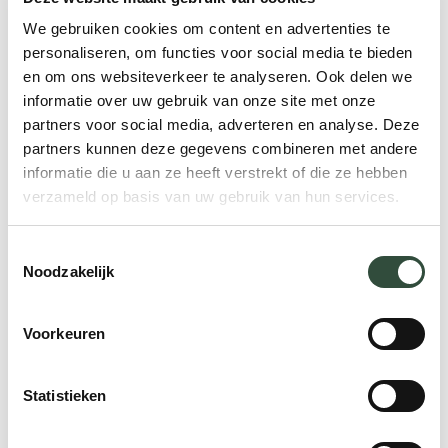
leg daarbij vast dat je die doelen op
We gebruiken cookies om content en advertenties te
duurzame wijze wilt bereiken. Het moet
personaliseren, om functies voor social media te bieden
gaan om een nastrevenswaardig doel
en om ons websiteverkeer te analyseren. Ook delen we
informatie over uw gebruik van onze site met onze
waarmee iedereen zich kan identificeren.
partners voor social media, adverteren en analyse. Deze
Bijvoorbeeld: ‘Wij maken koffie en kopen de
partners kunnen deze gegevens combineren met andere
koffiebonen tegen een eerlijke prijs van
informatie die u aan ze heeft verstrekt of die ze hebben
boeren. Daarmee dragen we bij aan eerlijke
verzameld op basis van uw gebruik van hun services.
en sociale economische groei.’ Zo’n doel
bereik je niet morgen al. Je moet daar
Toestemmingsselectie
Noodzakelijk
langzaam naartoe werken. Daarom is een
lange-termijndoel zo belangrijk.
Voorkeuren
5. Geef medewerkers kennis en
vaardigheden
Statistieken
Geef medewerkers de kennis en tools,