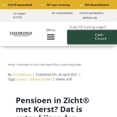
Ga
8,6/10 beoordeeld
50+ jaar ervaring
ISO Gecertificeerd
naar
MY ESSENBURGH
OVER ESSENBURGH
+31 (0)341
inhoud
217101
WERKEN BIJ
|
Gratis PIZ training volgen?
Menu
CAO-
Check
Toggle
Navigation
Pensioen in Zicht®️
Home
»
Pensioen in zicht met Kerst? Dat is extra bijzonder
PIZ Trainingen
By
Ans Withaar
|
Published On: 20 april 2021
|
Tags:
auteur - Steven Scheer
|
Views: 418
Trainingskalender
Pensioen in Zicht®️
Branches
met Kerst? Dat is
Pensioen aanbod werkgevers