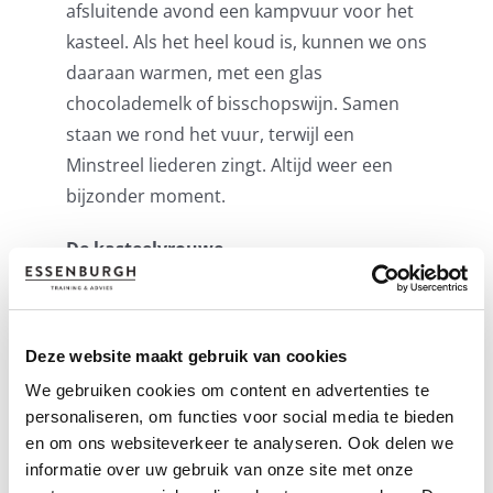
afsluitende avond een kampvuur voor het
kasteel. Als het heel koud is, kunnen we ons
daaraan warmen, met een glas
chocolademelk of bisschopswijn. Samen
staan we rond het vuur, terwijl een
Minstreel liederen zingt. Altijd weer een
bijzonder moment.
De kasteelvrouwe
En dan is er nog de kasteelvrouwe. Wie is
zij? En wat heeft zij toe te voegen aan de
Deze website maakt gebruik van cookies
sfeer van de afsluitende avond? Dat blijft
We gebruiken cookies om content en advertenties te
nog even geheim.
personaliseren, om functies voor social media te bieden
en om ons websiteverkeer te analyseren. Ook delen we
Beperkt aantal plaatsen
informatie over uw gebruik van onze site met onze