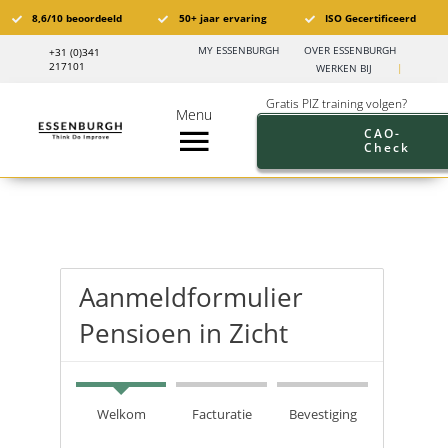
Ga
8,6/10 beoordeeld
50+ jaar ervaring
ISO Gecertificeerd
naar
MY ESSENBURGH
OVER ESSENBURGH
+31 (0)341
inhoud
217101
WERKEN BIJ
|
Gratis PIZ training volgen?
Menu
CAO-
Check
Toggle
Navigation
Pensioen in Zicht®️
PIZ Trainingen
Trainingskalender
Branches
Pensioen aanbod werkgevers