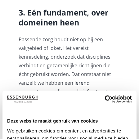
3. Eén fundament, over
domeinen heen
Passende zorg houdt niet op bij een
vakgebied of loket. Het vereist
kennisdeling, onderzoek dat disciplines
verbindt en gezamenlijke richtlijnen die
écht gebruikt worden. Dat ontstaat niet
vanzelf: we hebben een
lerend
zorgsysteem
nodig – en de infrastructuur
daarvoor ontbreekt nu nog in Nederland.
4. Passende zorg begint
Deze website maakt gebruik van cookies
bij luisteren
We gebruiken cookies om content en advertenties te
personaliseren, om functies voor social media te bieden