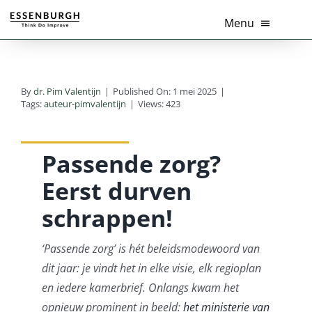
Ga
Menu
naar
inhoud
Home
By
dr. Pim Valentijn
|
Published On: 1 mei 2025
|
Thema’s
Tags:
auteur-pimvalentijn
|
Views: 423
Diensten
Passende zorg?
Branches
Eerst durven
schrappen!
Tools
‘Passende zorg’ is hét beleidsmodewoord van
Over Ons
dit jaar: je vindt het in elke visie, elk regioplan
en iedere kamerbrief. Onlangs kwam het
Actueel
opnieuw prominent in beeld:
het ministerie van