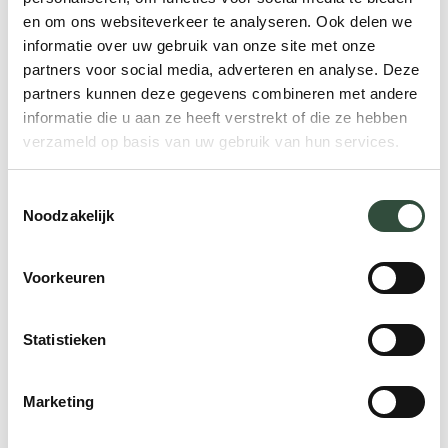
Zorg op maat vraagt niet om nog een
en om ons websiteverkeer te analyseren. Ook delen we
datamodel, maar om menselijkheid.
Het
informatie over uw gebruik van onze site met onze
partners voor social media, adverteren en analyse. Deze
begint bij luisteren, samen beslissen en
partners kunnen deze gegevens combineren met andere
ruimte maken voor wat er echt toe doet in
informatie die u aan ze heeft verstrekt of die ze hebben
iemands leven
. Daarvoor moet het
verzameld op basis van uw gebruik van hun services.
systeem meebewegen – met technologie,
processen en structuren die zich
Toestemmingsselectie
aanpassen in plaats van afvlakken.
Noodzakelijk
Van goede
Voorkeuren
bedoelingen naar
echte keuzes
Statistieken
Iedereen is vóór passende zorg – zolang
Marketing
het eigen domein maar buiten schot blijft.
Maar zonder keuzes over wat níét meer