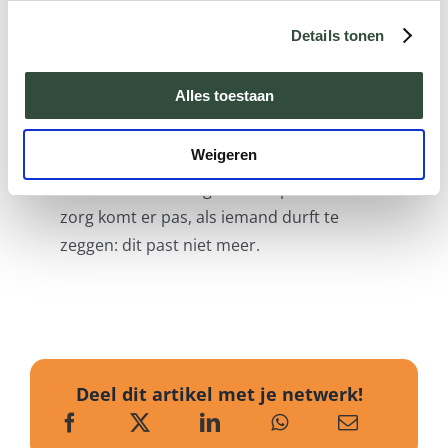
past, blijven we hangen in warme woorden
Details tonen
en vrijblijvend beleid. Wat nodig is?
Politieke moed, scherpe besluiten en een
Alles toestaan
gezamenlijke koers die verder kijkt dan de
volgende pilotronde. Dus stap uit het
Weigeren
bubbelbad van mooie intenties. Droog je
af. En doe wat nodig is. Want passende
zorg komt er pas, als iemand durft te
zeggen: dit past niet meer.
Deel dit artikel met je netwerk!