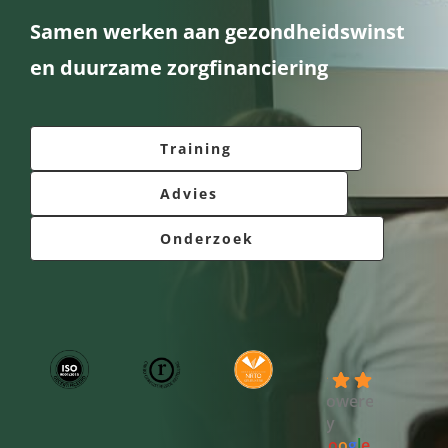
Samen werken aan gezondheidswinst
Contact
en duurzame zorgfinanciering
Log Out
Training
Advies
Onderzoek
4.7
powered
by
G
o
o
g
l
e