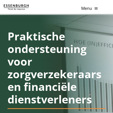
Ga
Menu
naar
inhoud
Home
Praktische
Thema’s
ondersteuning
Diensten
voor
Branches
zorgverzekeraars
Tools
en financiële
Over Ons
dienstverleners
Actueel