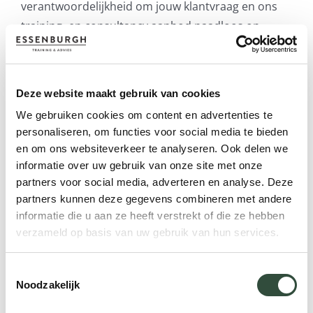
verantwoordelijkheid om jouw klantvraag en ons
training- en consultancy aanbod naadloos op
elkaar te laten aansluiten. Van het plannen en
organiseren van de trainingen, contact met
externe leveranciers tot aan het meedenken over
Deze website maakt gebruik van cookies
de inhoud van de training. Mijn rol is veelzijdig en
We gebruiken cookies om content en advertenties te
dat maakt mijn werk uitdagend!
personaliseren, om functies voor social media te bieden
en om ons websiteverkeer te analyseren. Ook delen we
Nieuwsgierige geest
informatie over uw gebruik van onze site met onze
partners voor social media, adverteren en analyse. Deze
partners kunnen deze gegevens combineren met andere
Als afgestudeerd kunstdocent ligt mijn
informatie die u aan ze heeft verstrekt of die ze hebben
interessegebied in het spelenderwijs, een leven
verzameld op basis van uw gebruik van hun services.
lang leren. Met een nieuwsgierige geest stimuleer
Toestemmingsselectie
je namelijk creativiteit, bouw je aan
Noodzakelijk
probleemoplossend vermogen en een positieve
mindset.