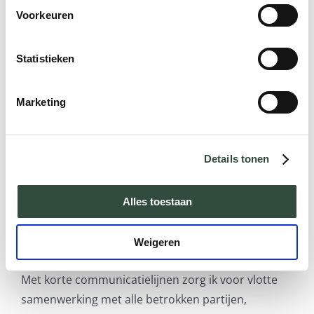
Voorkeuren
Wat kan ik voor je doen?
Statistieken
Ik kom in deze hoedanigheid graag met je in
Marketing
gesprek over HR vraagstukken rondom het
inzetbaar houden van je medewerkers tot hun
pensioen, en de waarde van de pensioen in zicht
Details tonen
training voor je medewerkers als afsluiting van hun
werkende leven.
Alles toestaan
Mijn superkracht
Weigeren
Met korte communicatielijnen zorg ik voor vlotte
samenwerking met alle betrokken partijen,