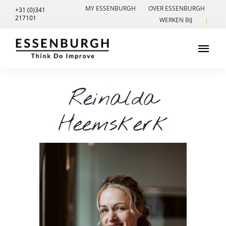
Ga
MY ESSENBURGH
OVER ESSENBURGH
+31 (0)341
217101
naar
WERKEN BIJ
|
inhoud
Tog
Navi
Pensioen in zicht
Reinalda
Leiderschap
Heemskerk
Zorginnovatie
Contact