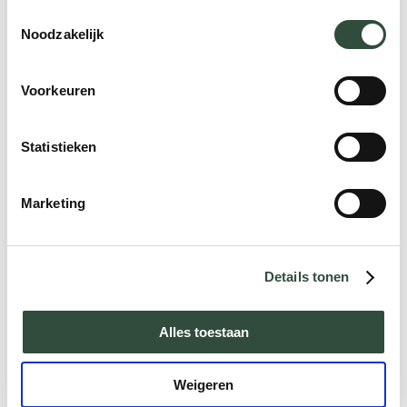
Toestemmingsselectie
Vul hier je gegevens in om de brochure te ontvangen:
Noodzakelijk
Voornaam
*
Voorkeuren
Statistieken
Achternaam
*
Marketing
E-mail adres
*
Details tonen
Telefoonnummer
Alles toestaan
Weigeren