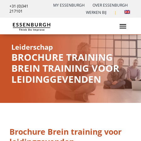
Ga
MY ESSENBURGH
OVER ESSENBURGH
+31 (0)341
217101
naar
WERKEN BIJ
|
inhoud
Toggl
Navig
Leiderschap
Leiderschap
BROCHURE TRAINING
Trainingen
BREIN TRAINING VOOR
LEIDINGGEVENDEN
Transformatiespel
Verdienmodellen spel
Inspiratie
Brochure Brein training voor
Contact