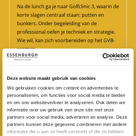
Na de lunch ga je naar Golfclinic 3, waarin de
korte slagen centraal staan: putten en
bunkers. Onder begeleiding van de
professional oefen je techniek en strategie.
Wie wil, kan zich voorbereiden op het GVB-
examen.
’s Avonds geniet je van het gezamenlijke
diner en een vrije avond om alles te laten
Deze website maakt gebruik van cookies
bezinken.
We gebruiken cookies om content en advertenties te
personaliseren, om functies voor social media te bieden
en om ons websiteverkeer te analyseren. Ook delen we
informatie over uw gebruik van onze site met onze
partners voor social media, adverteren en analyse. Deze
partners kunnen deze gegevens combineren met andere
informatie die u aan ze heeft verstrekt of die ze hebben
Dag 4: GVB-examen,