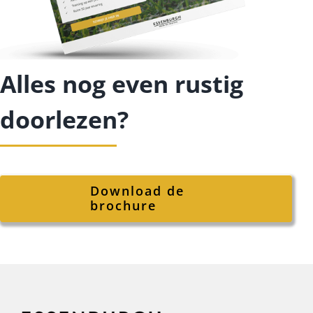
Alles nog even rustig
doorlezen?
Download de
brochure