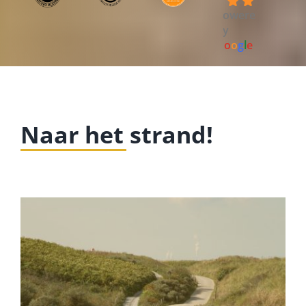
4.7
powered
by
G
o
o
g
l
e
Naar het strand!