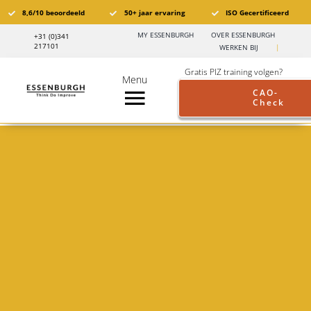
Ga
8,6/10 beoordeeld
50+ jaar ervaring
ISO Gecertificeerd
naar
MY ESSENBURGH
OVER ESSENBURGH
+31 (0)341
inhoud
217101
WERKEN BIJ
|
Gratis PIZ training volgen?
Menu
CAO-
Check
Toggle
Navigation
Pensioen in Zicht®️
PIZ Trainingen
Trainingskalender
Branches
Pensioen aanbod werkgevers