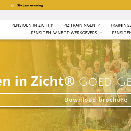
50+ jaar ervaring
PENSIOEN IN ZICHT®️
PIZ TRAININGEN
TRAINING
PENSIOEN AANBOD WERKGEVERS
PENSIOEN
en in Zicht®
Goed Ge
Download brochure