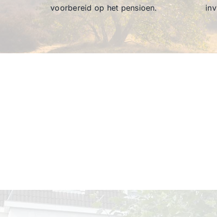
voorbereid op het pensioen.
inv