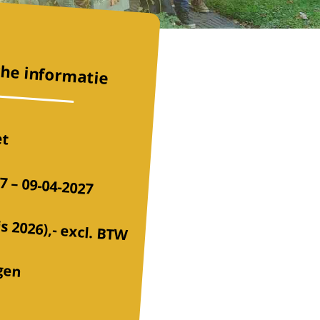
che informatie
et
7 – 09-04-2027
js 2026),-
excl. BTW
gen