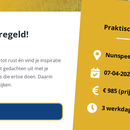
Praktis
regeld!
Nunspe
ot rust én vind je inspiratie
lt gedachten uit met je
07-04-202
s die ertoe doen. Daarin
ijken.
€ 985 (pri
3 werkda