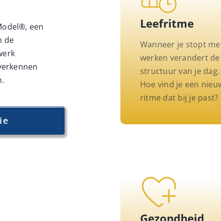
Leefritme
Model®, een
n de
Wanneer je stopt me
werk
werken verandert de
 verkennen
structuur van je dag.
n.
Hoe vind je een nieu
ritme dat bij je past?
ie
Gezondheid