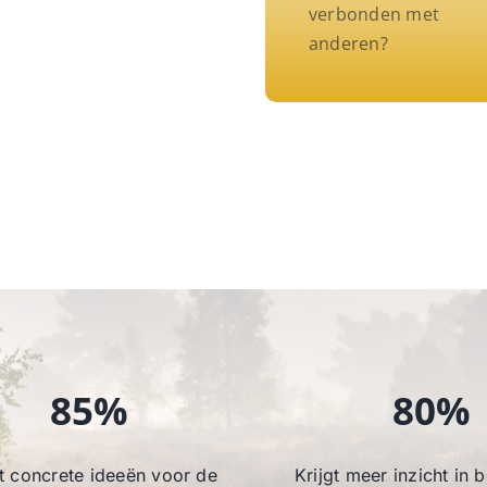
verbonden met
anderen?
85%
80%
t concrete ideeën voor de
Krijgt meer inzicht in 