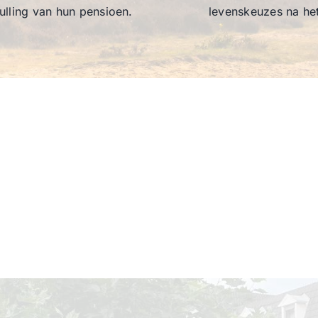
ulling van hun pensioen.
levenskeuzes na he