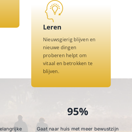
Leren
Nieuwsgierig blijven en
nieuwe dingen
proberen helpt om
vitaal en betrokken te
blijven.
95%
belangrijke
Gaat naar huis met meer bewustzijn