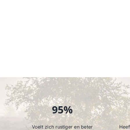
95%
Voelt zich rustiger en beter
Heef