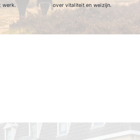
t werk.
over vitaliteit en welzijn.