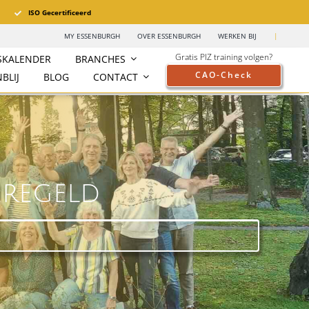
ISO Gecertificeerd
MY ESSENBURGH
OVER ESSENBURGH
WERKEN BIJ
|
Gratis PIZ training volgen?
SKALENDER
BRANCHES
CAO-Check
BLIJ
BLOG
CONTACT
regeld