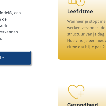
Leefritme
Model®, een
n de
Wanneer je stopt me
werk
werken verandert de
 verkennen
structuur van je dag.
n.
Hoe vind je een nieu
ritme dat bij je past?
ie
Gezondheid