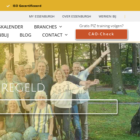
ISO Gecertificeerd
MY ESSENBURGH
OVER ESSENBURGH
WERKEN BIJ
|
Gratis PIZ training volgen?
SKALENDER
BRANCHES
CAO-Check
BLIJ
BLOG
CONTACT
regeld