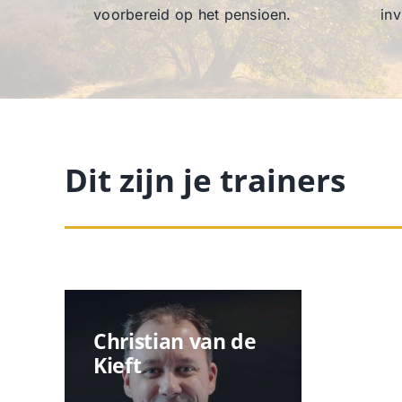
voorbereid op het pensioen.
inv
Dit zijn je trainers
de
Christian van de
Kieft