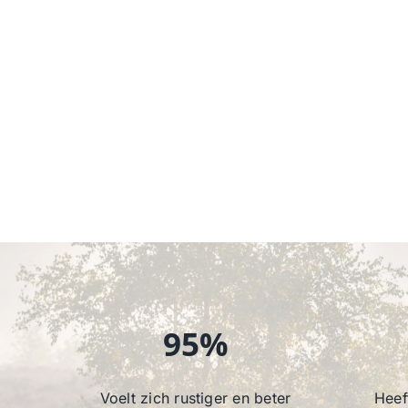
95%
Voelt zich rustiger en beter
Heef