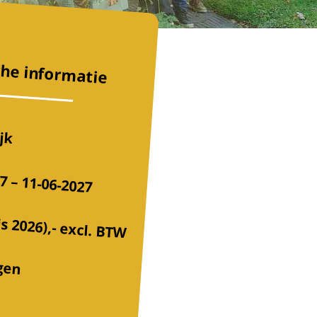
che informatie
jk
7 – 11-06-2027
js 2026),-
excl. BTW
gen