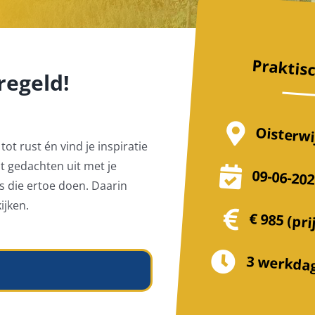
Praktis
regeld!
Oisterwi
ot rust én vind je inspiratie
lt gedachten uit met je
09-06-202
s die ertoe doen. Daarin
ijken.
€ 985 (pri
3 werkda