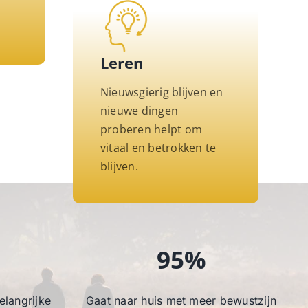
Leren
Nieuwsgierig blijven en
nieuwe dingen
proberen helpt om
vitaal en betrokken te
blijven.
95%
belangrijke
Gaat naar huis met meer bewustzijn