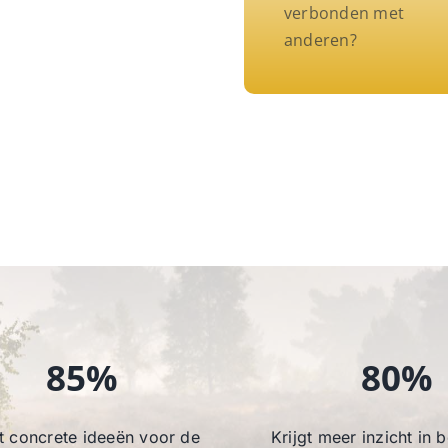
verbonden met
anderen?
85%
80%
t concrete ideeën voor de
Krijgt meer inzicht in 