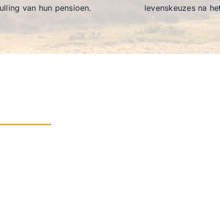
ulling van hun pensioen.
levenskeuzes na he