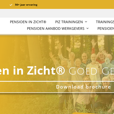
50+ jaar ervaring
PENSIOEN IN ZICHT®️
PIZ TRAININGEN
TRAINING
PENSIOEN AANBOD WERKGEVERS
PENSIOEN
en in Zicht®
Goed Ge
Download brochure