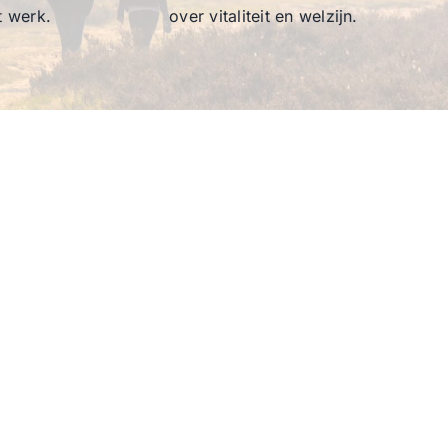
t werk.
over vitaliteit en welzijn.