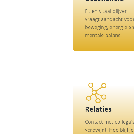
Fit en vitaal blijven
vraagt aandacht voo
beweging, energie e
mentale balans.
Relaties
Contact met collega’
verdwijnt. Hoe blijf je