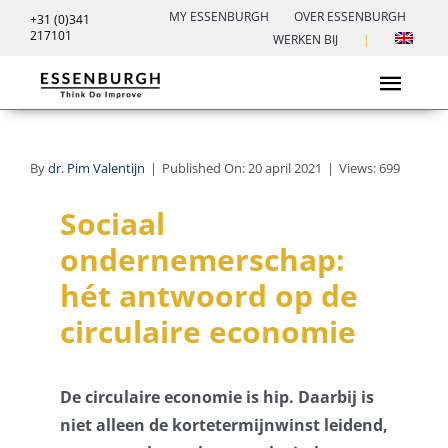
Ga
MY ESSENBURGH
OVER ESSENBURGH
+31 (0)341
217101
naar
WERKEN BIJ
|
inhoud
Toggl
Navig
Leiderschap
By
dr. Pim Valentijn
|
Published On: 20 april 2021
|
Views: 699
Trainingen
Sociaal
ondernemerschap:
Transformatiespel
hét antwoord op de
Verdienmodellen spel
circulaire economie
Inspiratie
De circulaire economie is hip. Daarbij is
Contact
niet alleen de kortetermijnwinst leidend,