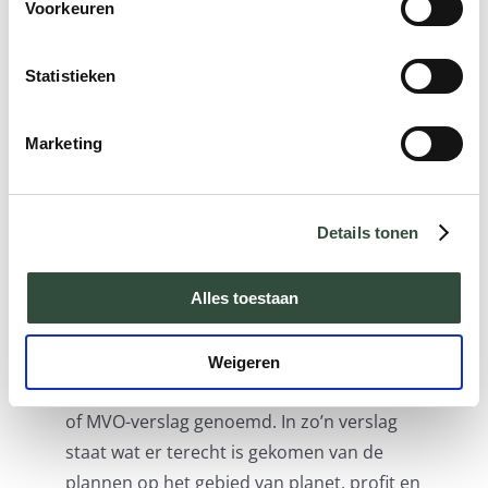
verantwoord ondernemen. Essenburgh
Voorkeuren
Training & Advies biedt daarom diverse
evicence based leiderschapstrainingen
.
Statistieken
Wees transparant
Marketing
Organisaties die maatschappelijk
verantwoord ondernemen hanteren als
Details tonen
duurzame strategie, moeten goed
communiceren. En ze moeten transparant
Alles toestaan
zijn over hun processen en hun inkomsten.
Dit kan het best in het maatschappelijk
Weigeren
jaarverslag, ook wel duurzaamheidsverslag
of MVO-verslag genoemd. In zo’n verslag
staat wat er terecht is gekomen van de
plannen op het gebied van planet, profit en