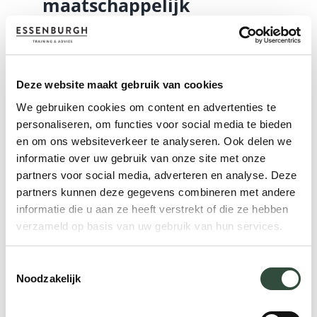
maatschappelijk
leiderschap
Goede management- en
leiderschapsvaardigheden zijn heel
Deze website maakt gebruik van cookies
belangrijk voor goed sociaal
We gebruiken cookies om content en advertenties te
ondernemerschap. Zo stellen
Jones &
personaliseren, om functies voor social media te bieden
en om ons websiteverkeer te analyseren. Ook delen we
Kramer (2010)
dat er voldoende bewijs is
informatie over uw gebruik van onze site met onze
dat management- en
partners voor social media, adverteren en analyse. Deze
leiderschapsontwikkeling belangrijk zijn. En
partners kunnen deze gegevens combineren met andere
dat het bevorderen van
informatie die u aan ze heeft verstrekt of die ze hebben
leiderschapscapaciteiten de resultaten van
verzameld op basis van uw gebruik van hun services.
duurzaamheid verbeteren.
Cornelius,
Wallace & Tassabehji (2007)
stellen dat
Toestemmingsselectie
Noodzakelijk
ethische training een katalysator is voor
het ontwikkelen van maatschappelijk