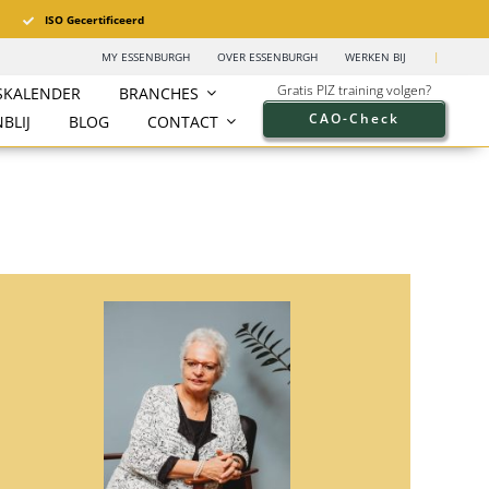
ISO Gecertificeerd
MY ESSENBURGH
OVER ESSENBURGH
WERKEN BIJ
|
Gratis PIZ training volgen?
SKALENDER
BRANCHES
CAO-Check
BLIJ
BLOG
CONTACT