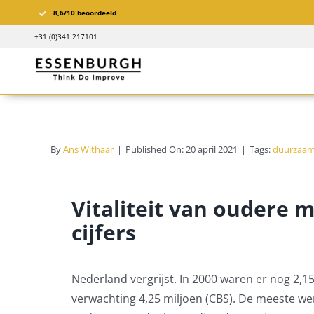
Ga
8,6/10 beoordeeld
naar
+31 (0)341 217101
inhoud
By
Ans Withaar
|
Published On: 20 april 2021
|
Tags:
duurzaam
Vitaliteit van oudere 
cijfers
Nederland vergrijst. In 2000 waren er nog 2,15
verwachting 4,25 miljoen (CBS). De meeste we