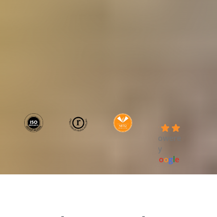
4.7
powered
by
G
o
o
g
l
e