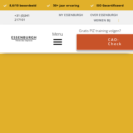
Ga
8,6/10 beoordeeld
50+ jaar ervaring
ISO Gecertificeerd
naar
MY ESSENBURGH
OVER ESSENBURGH
+31 (0)341
inhoud
217101
WERKEN BIJ
|
Gratis PIZ training volgen?
Menu
CAO-
Check
Toggle
Navigation
Pensioen in Zicht®️
PIZ Trainingen
Trainingskalender
Branches
Pensioen aanbod werkgevers