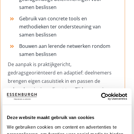
samen beslissen
Gebruik van concrete tools en
methodieken ter ondersteuning van
samen beslissen
Bouwen aan lerende netwerken rondom
samen beslissen
De aanpak is praktijkgericht,
gedragsgeoriënteerd en adaptief: deelnemers
brengen eigen casuïstiek in en passen de
geleerde principes direct toe. Tijdens sessies
van één tot meerdere dagdelen wordt gewerkt
met interactieve werkvormen (peer learning,
simulaties, scenariodenken, gedragsanalyses).
Deze website maakt gebruik van cookies
De deelnemersaantallen variëren van 20 tot 80
We gebruiken cookies om content en advertenties te
per bijeenkomst. Sinds 2020 zijn tientallen