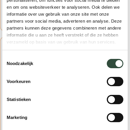
personaliseren, om functies voor social media te bieden
sessies uitgevoerd, met een continue vraag naar
en om ons websiteverkeer te analyseren. Ook delen we
herhaling en verdieping.
informatie over uw gebruik van onze site met onze
partners voor social media, adverteren en analyse. Deze
partners kunnen deze gegevens combineren met andere
informatie die u aan ze heeft verstrekt of die ze hebben
verzameld op basis van uw gebruik van hun services.
Behaalde resultaten
Toestemmingsselectie
Noodzakelijk
Verhoogd bewustzijn en competentie in
interprofessioneel samenwerken en
Voorkeuren
gedeelde besluitvormen
Toegenomen toepassing van
Statistieken
netwerkmodellen en -talen binnen
instellingen
Evaluatiescores tussen 8,3 en 9,1 op
Marketing
inhoud en toepasbaarheid