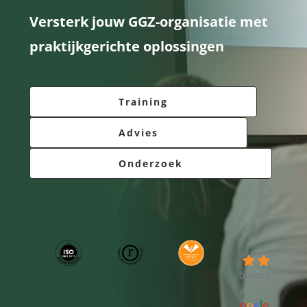
Versterk jouw GGZ-organisatie met
Contact
praktijkgerichte oplossingen
Log Out
Training
Advies
Onderzoek
4.7
powered
by
G
o
o
g
l
e