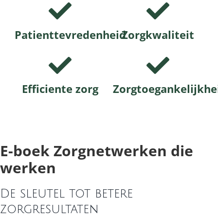
Contact
Patienttevredenheid
Zorgkwaliteit
Log Out
Efficiente zorg
Zorgtoegankelijkhe
E-boek Zorgnetwerken die
werken
De sleutel tot betere
zorgresultaten