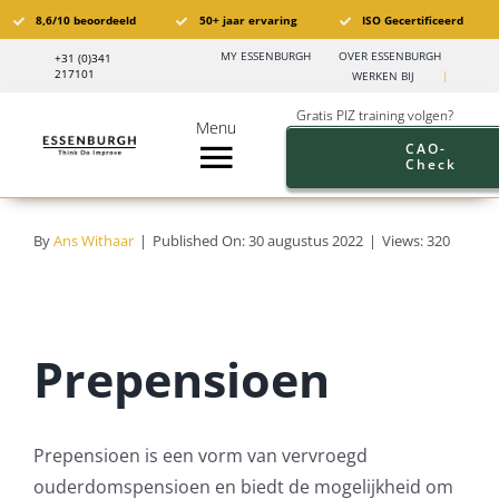
Ga
8,6/10 beoordeeld
50+ jaar ervaring
ISO Gecertificeerd
naar
MY ESSENBURGH
OVER ESSENBURGH
+31 (0)341
inhoud
217101
WERKEN BIJ
|
Gratis PIZ training volgen?
Menu
CAO-
Check
Toggle
Navigation
Pensioen in Zicht®️
By
Ans Withaar
|
Published On: 30 augustus 2022
|
Views: 320
PIZ Trainingen
Trainingskalender
Prepensioen
Branches
Prepensioen is een vorm van vervroegd
Pensioen aanbod werkgevers
ouderdomspensioen en biedt de mogelijkheid om