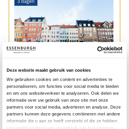
3 dagen
PIZ - Cultuur snuiven
Deze website maakt gebruik van cookies
09-09-2026 t/m 11-09-2026
We gebruiken cookies om content en advertenties te
personaliseren, om functies voor social media te bieden
Kasteel de Vanenburg
en om ons websiteverkeer te analyseren. Ook delen we
informatie over uw gebruik van onze site met onze
partners voor social media, adverteren en analyse. Deze
Meer informatie
partners kunnen deze gegevens combineren met andere
informatie die u aan ze heeft verstrekt of die ze hebben
verzameld op basis van uw gebruik van hun services.