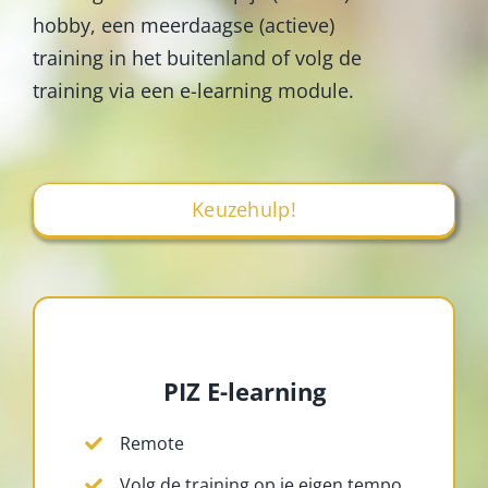
hobby, een meerdaagse (actieve)
training in het buitenland of volg de
training via een e-learning module.
Keuzehulp!
PIZ E-learning
Remote
Volg de training op je eigen tempo.