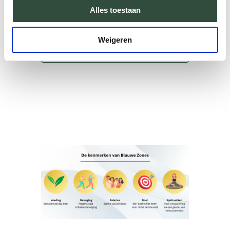
Categories:
Pensioen in zicht
Alles toestaan
Weigeren
Lees
verder