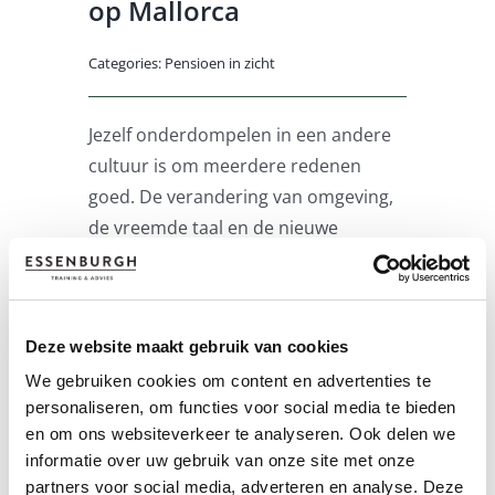
op Mallorca
Categories:
Pensioen in zicht
Jezelf onderdompelen in een andere
cultuur is om meerdere redenen
goed. De verandering van omgeving,
de vreemde taal en de nieuwe
mensen halen je uit de sleur van je
werkdagen en geven je een nieuwe
kijk op dingen. Dit maakt je flexibel,
Deze website maakt gebruik van cookies
waardoor je weer [...]
We gebruiken cookies om content en advertenties te
Lees
personaliseren, om functies voor social media te bieden
verder
en om ons websiteverkeer te analyseren. Ook delen we
informatie over uw gebruik van onze site met onze
partners voor social media, adverteren en analyse. Deze