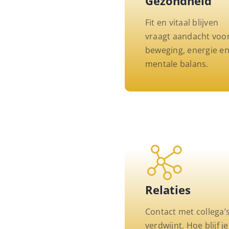
Gezondheid
Fit en vitaal blijven
vraagt aandacht voo
beweging, energie e
mentale balans.
Relaties
Contact met collega’
verdwijnt. Hoe blijf je