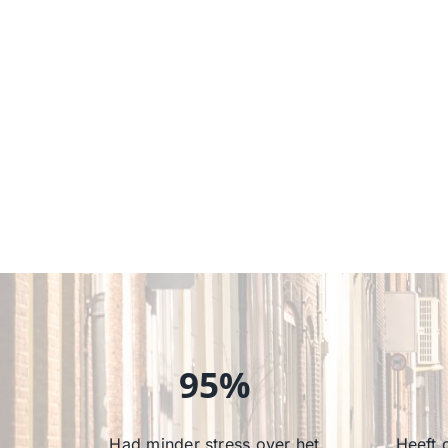
95%
Had minder stress over het
Heeft 