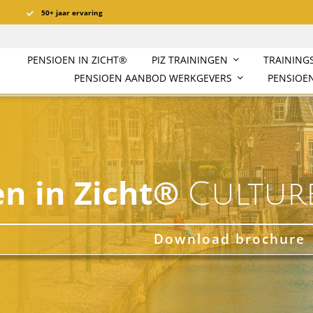
50+ jaar ervaring
PENSIOEN IN ZICHT®️
PIZ TRAININGEN
TRAINING
PENSIOEN AANBOD WERKGEVERS
PENSIOEN
en in Zicht®
Cultur
Download brochure