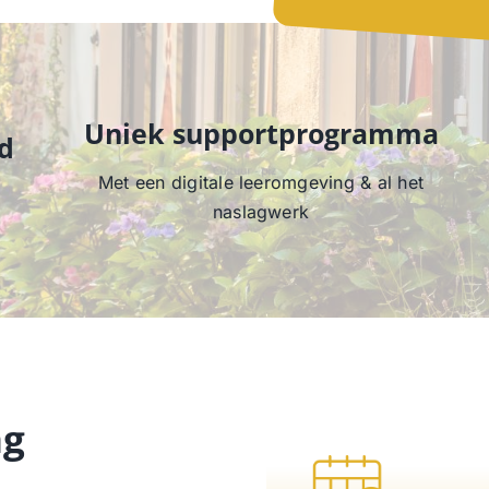
Uniek supportprogramma
d
Met een digitale leeromgeving & al het
naslagwerk
ng