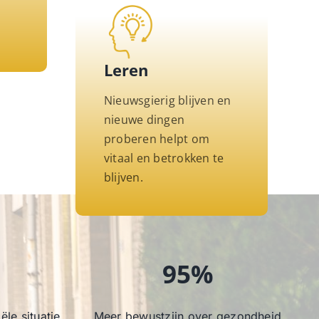
Leren
Nieuwsgierig blijven en
nieuwe dingen
proberen helpt om
vitaal en betrokken te
blijven.
95%
ële situatie
Meer bewustzijn over gezondheid