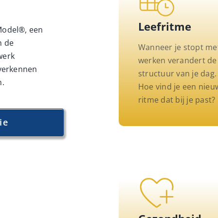
Leefritme
Model®, een
n de
Wanneer je stopt me
werk
werken verandert de
 verkennen
structuur van je dag.
n.
Hoe vind je een nieu
ritme dat bij je past?
ie