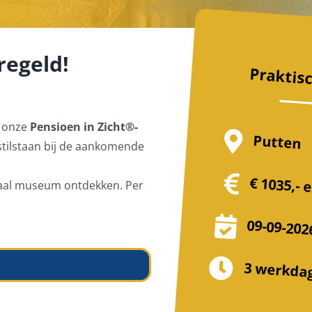
regeld!
Praktis
s onze
Pensioen in Zicht®️-
Putten
stilstaan bij de aankomende
€ 1035,-
e
kaal museum ontdekken. Per
09-09-202
3 werkda