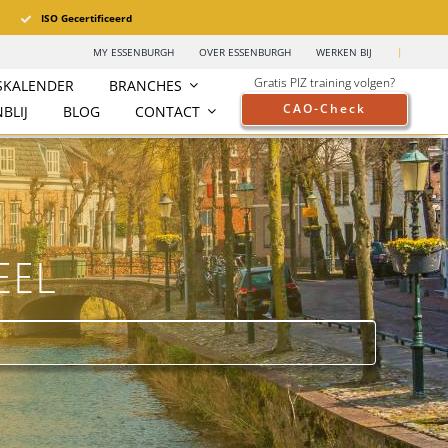
ISO Gecertificeerd
MY ESSENBURGH
OVER ESSENBURGH
WERKEN BIJ
|
Gratis PIZ training volgen?
SKALENDER
BRANCHES
CAO-Check
BLIJ
BLOG
CONTACT
eel