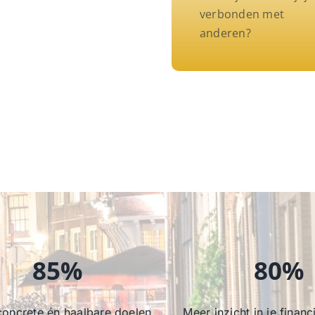
verbonden met
anderen?
85%
80%
concrete én haalbare doelen
Meer inzicht in je financi