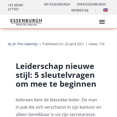
Ga
MY ESSENBURGH
OVER ESSENBURGH
+31 (0)341
217101
naar
WERKEN BIJ
|
inhoud
Toggl
Navig
Leiderschap
By
dr. Pim Valentijn
|
Published On: 20 april 2021
|
Views: 718
Trainingen
Leiderschap nieuwe
Transformatiespel
stijl: 5 sleutelvragen
om mee te beginnen
Verdienmodellen spel
Inspiratie
Iedereen kent de klassieke leider. De man
in pak die zich verschanst in zijn kantoor en
Contact
alleen bereikbaar is via zijn secretaresse.