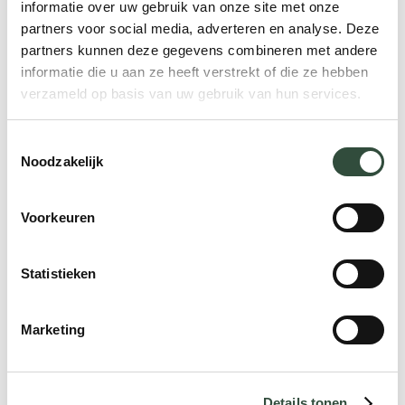
hebben. Komen hierin ook elementen
informatie over uw gebruik van onze site met onze
terug die gaan over jullie manier van
partners voor social media, adverteren en analyse. Deze
partners kunnen deze gegevens combineren met andere
samenwerken en de beperking van de
informatie die u aan ze heeft verstrekt of die ze hebben
milieubelasting? Of staat in de visie alleen
verzameld op basis van uw gebruik van hun services.
vermeld dat jullie het beste product tegen
de beste prijs willen leveren?
Toestemmingsselectie
Noodzakelijk
4. Zijn onze doelen
Voorkeuren
economisch haalbaar?
Statistieken
Het formuleren van doelstellingen om
ecologisch verantwoorde en sociaal
Marketing
rechtvaardige resultaten te behalen, is een
belangrijk element van meervoudige
waardecreatie. Je doelstellingen moeten
Details tonen