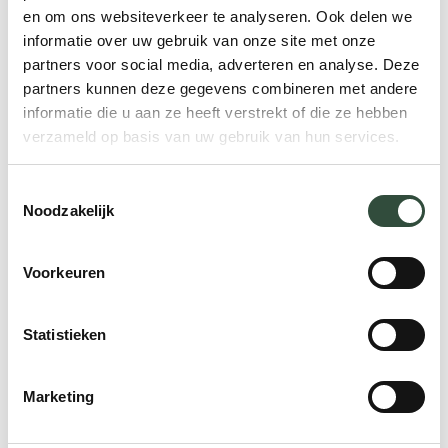
en om ons websiteverkeer te analyseren. Ook delen we
alles, bijvoorbeeld vanwege een beperking.
informatie over uw gebruik van onze site met onze
Maar er is altijd iets wat je nog wel kunt.
partners voor social media, adverteren en analyse. Deze
partners kunnen deze gegevens combineren met andere
Je hóeft ook niet heel vaardig te willen
informatie die u aan ze heeft verstrekt of die ze hebben
worden. Misschien kun je eigenlijk niet zo
verzameld op basis van uw gebruik van hun services.
goed schilderen, maar vind je dat wel heel
leuk. Dat is natuurlijk ook prima. Het gaat
Toestemmingsselectie
Noodzakelijk
om de uitdaging. En dat je met je
vaardigheden in een flow komt. Niet
iedereen hoeft een Picasso te zijn.
Voorkeuren
Bonustip: Maak een planning
Statistieken
Zorg voor een stok achter deur. Hoe? Door
Marketing
een planning te maken van activiteiten die
je onderneemt. Om een voorbeeld te