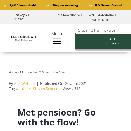
Ga
8,6/10 beoordeeld
50+ jaar ervaring
ISO Gecertificeerd
naar
MY ESSENBURGH
OVER ESSENBURGH
+31 (0)341
inhoud
217101
WERKEN BIJ
|
Gratis PIZ training volgen?
Menu
CAO-
Check
Toggle
Navigation
Pensioen in Zicht®️
Home
»
Met pensioen? Go with the flow!
PIZ Trainingen
By
Ans Withaar
|
Published On: 20 april 2021
|
Tags:
auteur - Steven Scheer
|
Views: 518
Trainingskalender
Met pensioen? Go
Branches
with the flow!
Pensioen aanbod werkgevers