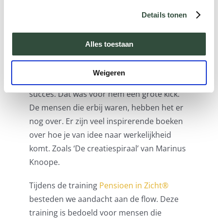
noemen: de zoon van een vroegere
Details tonen
buurman van me ging trouwen met een
Italiaanse. Mijn buurman wilde een
Alles toestaan
toespraak in het Italiaans houden en leerde
daarvoor Italiaans. Hij heeft lang gezwoegd
Weigeren
op de toespraak en het was een groot
succes. Dat was voor hem een grote kick.
De mensen die erbij waren, hebben het er
nog over. Er zijn veel inspirerende boeken
over hoe je van idee naar werkelijkheid
komt. Zoals ‘De creatiespiraal’ van Marinus
Knoope.
Tijdens de training
Pensioen in Zicht®️
besteden we aandacht aan de flow. Deze
training is bedoeld voor mensen die