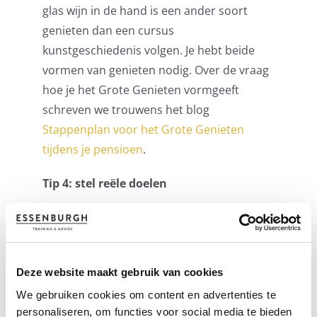
glas wijn in de hand is een ander soort
genieten dan een cursus
kunstgeschiedenis volgen. Je hebt beide
vormen van genieten nodig. Over de vraag
hoe je het Grote Genieten vormgeeft
schreven we trouwens het blog
Stappenplan voor het Grote Genieten
tijdens je pensioen
.
Tip 4: stel reële doelen
Een uitdaging aangaan is mooi, maar stel
wel reële doelen. Maak het jezelf niet al te
gemakkelijk, maar zeker ook niet veel te
Deze website maakt gebruik van cookies
moeilijk. Een beetje stress of de juiste dosis
We gebruiken cookies om content en advertenties te
inspanning is goed, maar je moet het wel
personaliseren, om functies voor social media te bieden
aankunnen. Misschien kun je niet meer