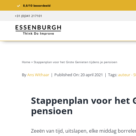
Ga
8,6/10 beoordeeld
naar
+31 (0)341 217101
inhoud
Home
»
Stappenplan voor het Grote Genieten tijdens je pensioen
By
Ans Withaar
|
Published On: 20 april 2021
|
Tags:
auteur - 
Stappenplan voor het G
pensioen
Zeeën van tijd, uitslapen, elke middag borrele