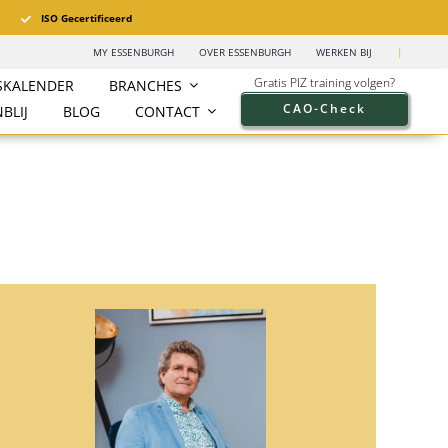
ISO Gecertificeerd
MY ESSENBURGH
OVER ESSENBURGH
WERKEN BIJ
|
Gratis PIZ training volgen?
SKALENDER
BRANCHES
CAO-Check
BLIJ
BLOG
CONTACT