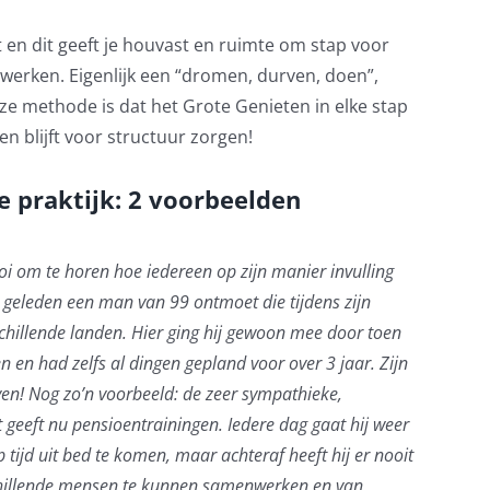
t en dit geeft je houvast en ruimte om stap voor
werken. Eigenlijk een “
dromen, durven, doen
”,
e methode is dat het Grote Genieten in elke stap
en blijft voor structuur zorgen!
e praktijk: 2 voorbeelden
i om te horen hoe iedereen op zijn manier invulling
r geleden een man van 99 ontmoet die tijdens zijn
hillende landen. Hier ging hij gewoon mee door toen
n en had zelfs al dingen gepland voor over 3 jaar. Zijn
jven! Nog zo’n voorbeeld: de zeer sympathieke,
t geeft nu pensioentrainingen. Iedere dag gaat hij weer
ijd uit bed te komen, maar achteraf heeft hij er nooit
schillende mensen te kunnen samenwerken en van