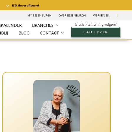
ISO Gecertificeerd
MY ESSENBURGH
OVER ESSENBURGH
WERKEN BIJ
|
Gratis PIZ training volgen?
SKALENDER
BRANCHES
CAO-Check
BLIJ
BLOG
CONTACT