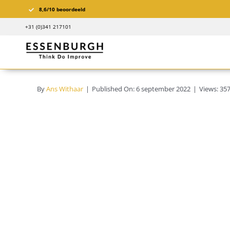
Ga
8,6/10 beoordeeld
naar
+31 (0)341 217101
inhoud
By
Ans Withaar
|
Published On: 6 september 2022
|
Views: 35