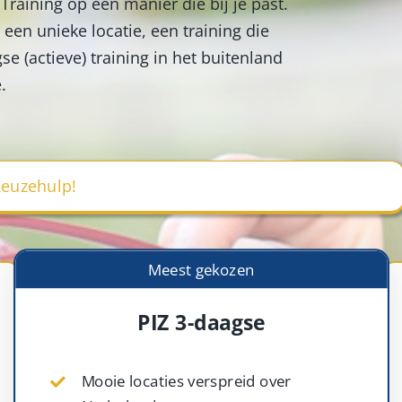
Training op een manier die bij je past.
 een unieke locatie, een training die
e (actieve) training in het buitenland
.
euzehulp!
Meest gekozen
PIZ 3-daagse
Mooie locaties verspreid over