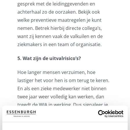
gesprek met de leidinggevenden
en
achterhaal zo de oorzaken.
Bekijk ook
welke preventieve maatregelen je kunt
nemen. Betrek hierbij directe collega’s,
want zij kennen vaak de valkuilen en de
ziekmakers in een team of organisatie.
5. Wat zijn de uitvalrisico’s?
Hoe langer mensen
verzuimen, hoe
lastiger het voor hen is om terug te keren.
En als een zieke medewerker niet binnen
twee jaar weer volledig kan werken, dan
treedt de WIA in werking.
Dus s
ignaleer je
veel langdurig verzuim binnen je
organisatie?
Voer dan een risico-
inventarisatie uit
,
waarbij je de uitvalrisico’s