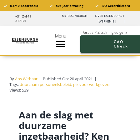
Ga
8,6/10 beoordeeld
50+ jaar ervaring
ISO Gecertificeerd
naar
MY ESSENBURGH
OVER ESSENBURGH
+31 (0)341
inhoud
217101
WERKEN BIJ
|
Gratis PIZ training volgen?
Menu
CAO-
Check
Toggle
Navigation
Pensioen in Zicht®️
By
Ans Withaar
|
Published On: 20 april 2021
|
PIZ Trainingen
Tags:
duurzaam personeelsbeleid
,
piz voor werkgevers
|
Views: 539
Trainingskalender
Aan de slag met
Branches
duurzame
inzetbaarheid? Ken
Pensioen aanbod werkgevers