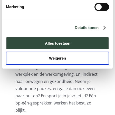
is wat lastiger
te
meten. Want hoe meet je
Marketing
engagement en vitaliteit? Dat vraagt om
een slimme aanpak. Als de leidinggevende
het aan zijn medewerkers vraagt, dan krijgt
Details tonen
hij al gauw sociaal wenselijke antwoorden.
Het beste is om dit vanuit P&O
Alles toestaan
rechtstreeks
te
vragen aan individuele
medewerkers. Wat vind je belangrijk in je
Weigeren
werk? Waarom doe je dit werk? En waarom
bij deze organisatie? Vraag ook naar de
werkplek en de werkomgeving. En, indirect,
naar bewegen en gezondheid. Neem je
voldoende pauzes, en ga je dan ook even
naar buiten? En sport je in je vrijetijd? Eén
op-één-gesprekken werken het best, zo
blijkt.