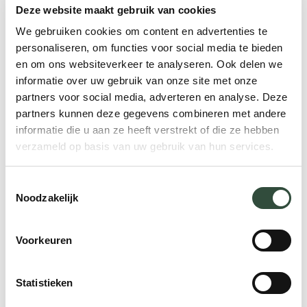
Deze website maakt gebruik van cookies
onderzoekt.
Hoe verlopen de re-
We gebruiken cookies om content en advertenties te
integratietrajecten qua tijd en interventie?
personaliseren, om functies voor social media te bieden
En hoeveel mensen stromen uit naar
een
en om ons websiteverkeer te analyseren. Ook delen we
uitkering?
Overleg ook met de
A
rboarts
.
Als
informatie over uw gebruik van onze site met onze
je goed inzicht hebt in de uitvalrisico’s, dan
partners voor social media, adverteren en analyse. Deze
kun je
gericht werk maken van een
partners kunnen deze gegevens combineren met andere
informatie die u aan ze heeft verstrekt of die ze hebben
preventiebeleid
.
verzameld op basis van uw gebruik van hun services.
6. Zijn de medewerkers betrokken en
vitaal?
Toestemmingsselectie
Noodzakelijk
Voelen jouw medewerkers zich betrokken
(
engaged
) bij het beleid van de organisatie
Voorkeuren
óf wordt het beleid top-down opgelegd
?
En
zijn je medewerkers over het algemeen
Statistieken
vitaal? Zitten ze lekker in hun vel? Dit alles