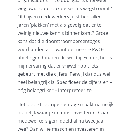
organisatie? Zijn ze doorgaans snel weer
weg
,
waardoor ook de kennis wegstroomt?
Of
blijven medewerkers juist tientallen
jaren
‘plakken’ met als gevolg dat er te
weinig nieuwe kennis binnenkomt?
Grote
kans dat die
doorstroompercentages
voorhanden zijn
,
want de meeste P&O-
afdelingen houden dit wel bij. Echter,
het is
mijn ervaring dat er vrijwel nooit iets
gebeurt met die cijfers.
Terwijl dat dus wel
heel belangrijk is. Specificeer de cijfers en –
nóg belangrijker – interpreteer ze.
Het doorstroompercentage maakt namelijk
duidelijk waar je in moet investeren. Gaan
medewerkers gemiddeld al na twee jaar
weg? Dan wil je misschien investeren in