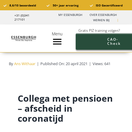
Ga
8,6/10 beoordeeld
50+ jaar ervaring
ISO Gecertificeerd
naar
MY ESSENBURGH
OVER ESSENBURGH
+31 (0)341
inhoud
217101
WERKEN BIJ
|
Gratis PIZ training volgen?
Menu
CAO-
Check
Toggle
Navigation
Pensioen in Zicht®️
By
Ans Withaar
|
Published On: 20 april 2021
|
Views: 641
PIZ Trainingen
Trainingskalender
Collega met pensioen
– afscheid in
Branches
coronatijd
Pensioen aanbod werkgevers