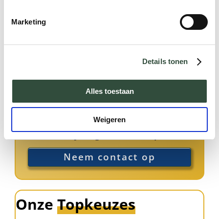
met onderzoek en advies rondom
psychotrauma. Met een gezonde dosis aan
Marketing
humor lukt het Ans om eenieder te begrijpen en
te bereiken, en ze te helpen hun veerkracht te
vinden en realiseren.
Details tonen
Met ruim 35 jaar ervaring als coach weet ze
Alles toestaan
moeiteloos mensen en organisaties te
adviseren.
Weigeren
Kan ik je ergens mee helpen?
Neem contact op
Onze
Topkeuzes