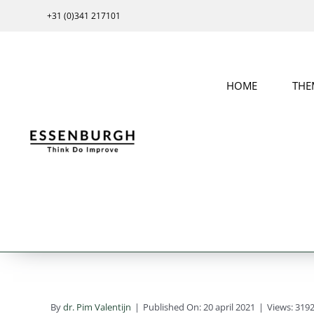
Ga
+31 (0)341 217101
naar
inhoud
HOME
THE
By
dr. Pim Valentijn
|
Published On: 20 april 2021
|
Views: 319