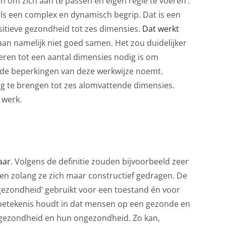
 om zich aan te passen en eigen regie te voeren’.
ls een complex en dynamisch begrip. Dat is een
sitieve gezondheid tot zes dimensies.
Dat werkt
aan namelijk niet goed samen. Het zou duidelijker
eren tot een aantal dimensies nodig is om
 de beperkingen van deze werkwijze noemt.
ug te brengen tot zes alomvattende dimensies.
 werk.
aar
. Volgens de definitie zouden bijvoorbeeld zeer
n zolang ze zich maar constructief gedragen. De
gezondheid’ gebruikt voor een toestand én voor
betekenis houdt in dat mensen op een gezonde en
ezondheid en hun ongezondheid. Zo kan,