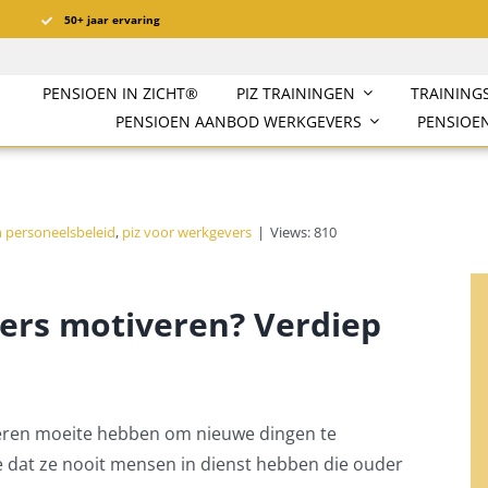
50+ jaar ervaring
PENSIOEN IN ZICHT®️
PIZ TRAININGEN
TRAINING
PENSIOEN AANBOD WERKGEVERS
PENSIOEN
 personeelsbeleid
,
piz voor werkgevers
|
Views: 810
rs motiveren? Verdiep
deren moeite hebben om nieuwe dingen te
e dat ze nooit mensen in dienst hebben die ouder