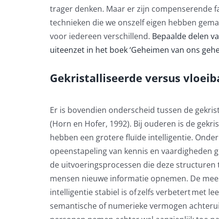
trager denken. Maar er zijn compenserende f
technieken die we onszelf eigen hebben gem
voor iedereen verschillend.
Bepaalde delen va
uiteenzet in het boek ‘Geheimen van ons geh
Gekristalliseerde versus vloeiba
Er is
bovendien
onderscheid
tussen
de
ge
kris
(Horn en Hofer, 1992).
Bij ouderen is de gekris
hebben een grotere fluïde intelligentie. Onder 
opeenstapeling van kennis en vaardigheden 
de uitvoeringsprocessen die deze structuren
mensen
nieuwe informatie opnemen
.
D
e mee
intelligentie stabiel is of
zelfs
verbetert met leef
semantische of numerieke vermogen achterui