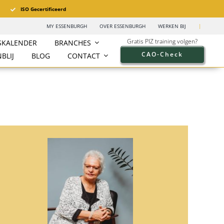
ISO Gecertificeerd
MY ESSENBURGH
OVER ESSENBURGH
WERKEN BIJ
|
Gratis PIZ training volgen?
SKALENDER
BRANCHES
CAO-Check
BLIJ
BLOG
CONTACT