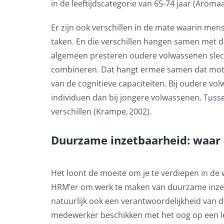
in de leeftijdscategorie van 65-74 jaar (Arom
Er zijn ook verschillen in de mate waarin m
taken. En die verschillen hangen samen met de
algemeen presteren oudere volwassenen sle
combineren.
Dat
hangt ermee samen dat moto
van de cognitieve capaciteiten.
Bij oudere vol
individuen
dan bij jongere volwassenen.
T
usse
verschillen
(
Krampe, 2002
).
Duurzame inzetbaarheid: waar 
Het loont de moeite om je te verdiepen in
de 
HRM’er om werk te maken van duurzame inz
natuurlijk ook een verantwoordelijkheid van d
medewerker beschikken met het oog op een le