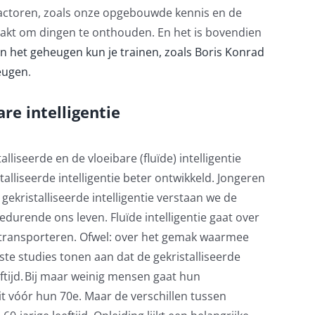
actoren, zoals onze opgebouwde kennis en de
aakt om dingen te onthouden.
En het is bovendien
n het geheugen kun je trainen, zoals Boris Konrad
eugen
.
re intelligentie
talliseerde en
de
vloeibare
(fluïde)
intelligentie
talliseerde intelligentie beter ontwikkeld. Jongeren
gekristalliseerde intelligentie verstaan we de
gedurende ons leven.
Fluïde
intelligentie gaat over
 transporteren
. Ofwel: over het gemak waarmee
ste studies
tonen
aan dat de gekristalliseerde
tijd.
Bij maar weinig mensen gaat hun
t vóór hun 70
e
. Maar de verschillen tussen