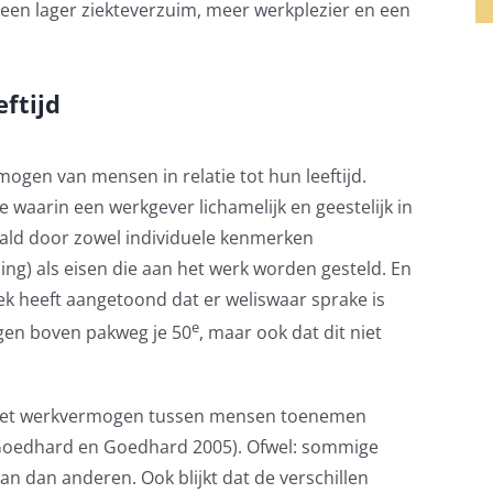
een lager ziekteverzuim,
meer werkplezier
en een
ftijd
ogen van mensen in relatie tot hun leeftijd.
aarin een werkgever lichamelijk en geestelijk in
paald door zowel individuele kenmerken
ing)
als
eisen die aan het werk worden gesteld. En
oek
heeft aangetoond dat er weliswaar sprake is
e
gen boven pakweg je 50
, maar
ook
dat dit niet
 in het werkvermogen tussen mensen toenemen
 Goedhard en Goedhard 2005)
.
Ofwel: s
ommige
aan dan anderen.
O
ok blijkt dat de verschillen