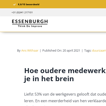
Ga
8,6/10 beoordeeld
naar
+31 (0)341 217101
inhoud
By
Ans Withaar
|
Published On: 20 april 2021
|
Tags:
duurzaam
Hoe oudere medewerke
je in het brein
Liefst 53% van de werkgevers gelooft dat ou
leren. En een meerderheid van hen verklaard