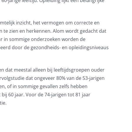
0-jarige leeftijd.
Opleiding lijkt een belangrijke
imtelijk
inzicht, het vermogen om correcte en
en te zien en herkennen. Alom wordt gedacht dat
r in sommige onderzoeken worden de
nseerd door de gezondheids- en opleidingsniveaus
ren
dat meestal alleen bij leeftijdsgroepen ouder
vervolgstudie dat ongeveer 80% van de 53-jarigen
en,
of in sommige gevallen
zelfs
hebben
bij
60 jaar. Voor de 74-jarigen tot 81 jaar
tie.