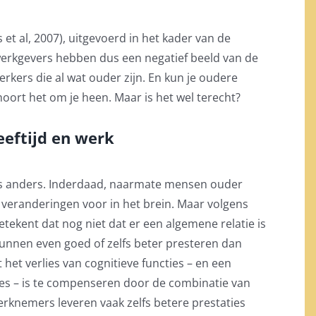
et al, 2007), uitgevoerd in het kader van de
werkgevers hebben dus een negatief beeld van de
rkers die al wat ouder zijn. En kun je oudere
oort het om je heen. Maar is het wel terecht?
eeftijd en werk
ets anders. Inderdaad, naarmate mensen ouder
 veranderingen voor in het brein. Maar volgens
tekent dat nog niet dat er een algemene relatie is
unnen even goed of
zelfs
beter presteren dan
 het verlies van cognitieve functies
–
en een
es
–
is
te compenseren
door
de combinatie van
rknemers leveren vaak zelfs betere prestaties