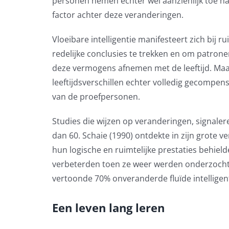
personen nemen echter wel aanzienlijk toe na 6
factor achter deze veranderingen.
Vloeibare intelligentie manifesteert zich bij ru
redelijke conclusies te trekken en om patron
deze vermogens afnemen met de leeftijd.
Maa
leeftijdsverschillen echter volledig gecompe
van de proefpersonen.
Studies die wijzen op veranderingen
, signale
dan 60. Schaie (1990) ontdekte in zijn grote 
hun logische en ruimtelijke prestaties
behield
verbeterd
en
toen ze weer werden onderzocht 
vertoonde 70% onveranderde
fluïde
intelligen
Een leven lang leren