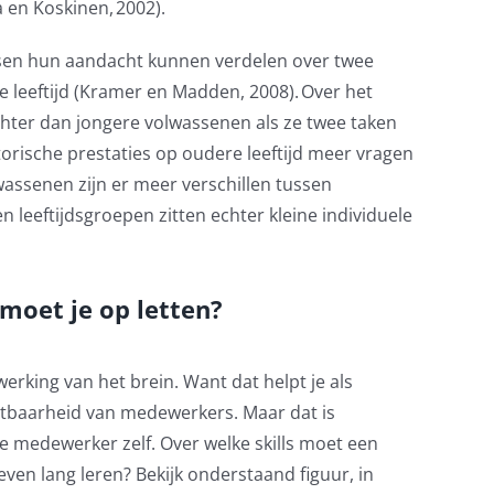
aa en Koskinen
,
2002).
ensen hun aandacht kunnen verdelen over twee
 leeftijd
(
Kramer en Madden, 2008).
Over het
chter dan jongere volwassenen
als ze
twee taken
rische prestaties op oudere leeftijd meer vragen
wassenen zijn er meer verschillen tussen
n leeftijdsgroepen
zitten echter
kleine individuele
moet je op letten?
werking van het brein. Want dat helpt je als
etbaarheid van medewerkers.
Maar dat is
e medewerker zelf. Over welke skills moet een
ven lang leren? Bekijk onderstaand figuur
, in