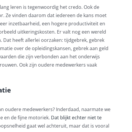
lang leren is
tegenwoordig
het credo.
Ook de
or
. Ze vinden daarom dat iedereen de kans moet
eer inzetbaarheid, een hogere productiviteit en
oorbeeld uitkeringskosten.
Er valt nog een wereld
n.
Dat heeft allerlei oorzaken: tijdgebrek, gebrek
matie over de opleidingskansen, gebrek aan geld
waarden die zijn verbonden aan het onderwijs
ertrouwen. Ook zijn oudere medewerkers vaak
atie
s van oudere medewerkers? Inderdaad, naarmate we
 en de fijne motoriek.
Dat blijkt echter niet te
loopsnelheid
gaat
wel achteruit,
maar dat is
vooral