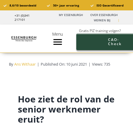
Ga
8,6/10 beoordeeld
50+ jaar ervaring
ISO Gecertificeerd
naar
MY ESSENBURGH
OVER ESSENBURGH
+31 (0)341
inhoud
217101
WERKEN BIJ
|
Gratis PIZ training volgen?
Menu
CAO-
Check
Toggle
Navigation
Pensioen in Zicht®️
By
Ans Withaar
|
Published On: 10 juni 2021
|
Views: 735
PIZ Trainingen
Trainingskalender
Hoe ziet de rol van de
senior werknemer
Branches
eruit?
Pensioen aanbod werkgevers