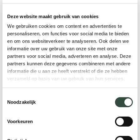
Zijn er in jouw organisatie oudere
Deze website maakt gebruik van cookies
werknemers die binnenkort met pensioen
We gebruiken cookies om content en advertenties te
gaan? Of ben je benieuwd wat Essenburgh
personaliseren, om functies voor social media te bieden
nog meer voor je kan betekenen? Kijk dan
en om ons websiteverkeer te analyseren. Ook delen we
ook eens bij onze
pensioen in zicht
informatie over uw gebruik van onze site met onze
trainingen.
partners voor social media, adverteren en analyse. Deze
partners kunnen deze gegevens combineren met andere
Lees Look:
informatie die u aan ze heeft verstrekt of die ze hebben
verzameld op basis van uw gebruik van hun services.
Wat is het belang van ketenzorg?
Toestemmingsselectie
Noodzakelijk
Voorkeuren
Deel dit
artikel!