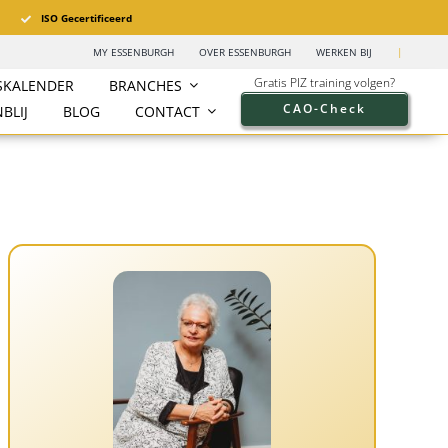
ISO Gecertificeerd
MY ESSENBURGH
OVER ESSENBURGH
WERKEN BIJ
|
Gratis PIZ training volgen?
SKALENDER
BRANCHES
CAO-Check
BLIJ
BLOG
CONTACT