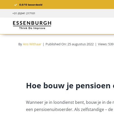
Ga
8,6/10 beoordeeld
naar
+31 (0)341 217101
inhoud
By
Ans Withaar
|
Published On: 25 augustus 2022
|
Views: 539
Hoe bouw je pensioen o
Wanneer je in loondienst bent, bouw je in de
een pensioenuitvoerder. Als zelfstandige – de zz