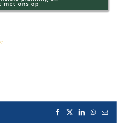
t met ons op
ye