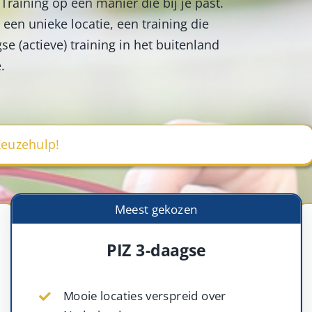
Training op een manier die bij je past.
 een unieke locatie, een training die
e (actieve) training in het buitenland
.
euzehulp!
Meest gekozen
PIZ 3-daagse
Mooie locaties verspreid over