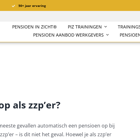
50+ jaar ervaring
PENSIOEN IN ZICHT®️
PIZ TRAININGEN
TRAINING
PENSIOEN AANBOD WERKGEVERS
PENSIOEN
p als zzp’er?
 meeste gevallen automatisch een pensioen op bij
p’er – is dit niet het geval. Hoewel je als zzp’er