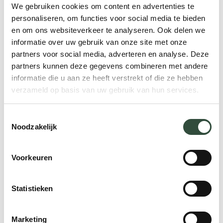
vinden en realiseren.
We gebruiken cookies om content en advertenties te
personaliseren, om functies voor social media te bieden
Met ruim 35 jaar ervaring als coach weet ze
en om ons websiteverkeer te analyseren. Ook delen we
informatie over uw gebruik van onze site met onze
moeiteloos mensen en organisaties te
partners voor social media, adverteren en analyse. Deze
adviseren.
partners kunnen deze gegevens combineren met andere
informatie die u aan ze heeft verstrekt of die ze hebben
Kan ik je ergens mee helpen?
verzameld op basis van uw gebruik van hun services.
Neem contact op
Toestemmingsselectie
Noodzakelijk
Onze
Topkeuzes
Voorkeuren
3 dagen
Statistieken
Marketing