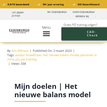
Ga
8,6/10 beoordeeld
50+ jaar ervaring
ISO Gecertificeerd
naar
MY ESSENBURGH
OVER ESSENBURGH
+31 (0)341
inhoud
217101
WERKEN BIJ
|
Gratis PIZ training volgen?
Menu
CAO-
Check
Toggle
Navigation
Pensioen in Zicht®️
By
Ans Withaar
|
Published On: 2 maart 2023
|
Tags:
auteur-answithaar
,
Het nieuwe balans model
,
pensioen in
zicht
,
piz
,
piz training
PIZ Trainingen
|
Views: 334
Trainingskalender
Mijn doelen | Het
Branches
nieuwe balans model
Pensioen aanbod werkgevers