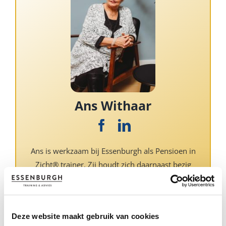
Ans Withaar
Ans is werkzaam bij Essenburgh als Pensioen in
Zicht® trainer. Zij houdt zich daarnaast bezig
met onderzoek en advies rondom
psychotrauma. Met een gezonde dosis aan
humor lukt het Ans om eenieder te begrijpen en
Deze website maakt gebruik van cookies
te bereiken, en ze te helpen hun veerkracht te