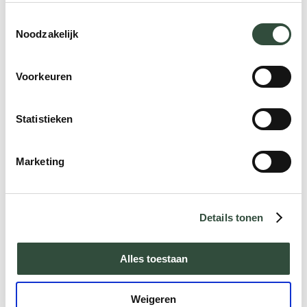
Toestemmingsselectie
Noodzakelijk
Voorkeuren
Wie heeft Pensioen in
Zicht bedacht? | Het
Statistieken
ontstaan van een
levensbepalende
Marketing
training
Categories:
Pensioen in zicht
Details tonen
Alles toestaan
Lees
verder
Weigeren