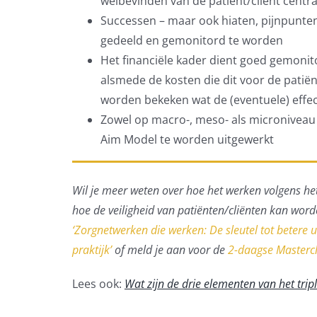
welbevinden van de patiënt/cliënt centraa
Successen – maar ook hiaten, pijnpunten
gedeeld en gemonitord te worden
Het financiële kader dient goed gemonit
alsmede de kosten die dit voor de patië
worden bekeken wat de (eventuele) effe
Zowel op macro-, meso- als microniveau 
Aim Model te worden uitgewerkt
Wil je meer weten over hoe het werken volgens het
hoe de veiligheid van patiënten/cliënten kan wo
‘Zorgnetwerken die werken: De sleutel tot betere 
praktijk’
of meld je aan voor de
2-daagse Masterc
Lees ook:
Wat zijn de drie elementen van het tri