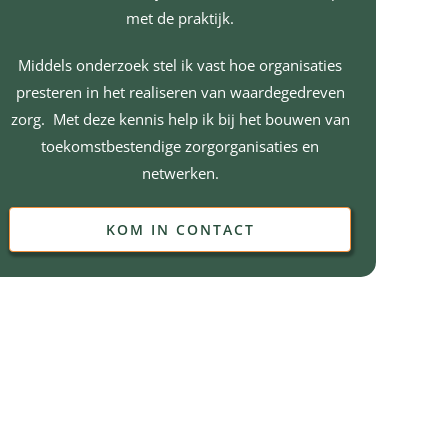
met de praktijk.
Middels onderzoek stel ik vast hoe organisaties
presteren in het realiseren van waardegedreven
zorg. Met deze kennis help ik bij het bouwen van
toekomstbestendige zorgorganisaties en
netwerken.
KOM IN CONTACT