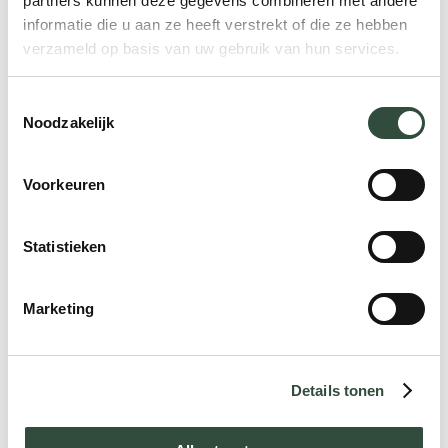
professionals in de zorg
.
partners kunnen deze gegevens combineren met andere
informatie die u aan ze heeft verstrekt of die ze hebben
Lees ook
:
Waarom Value Based Healthcare?
verzameld op basis van uw gebruik van hun services.
Toestemmingsselectie
Noodzakelijk
Voorkeuren
Deel dit artikel met je netwerk!
Statistieken
Marketing
Details tonen