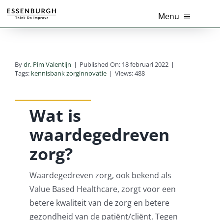
Ga
Menu
naar
inhoud
Home
By
dr. Pim Valentijn
|
Published On: 18 februari 2022
|
Thema’s
Tags:
kennisbank zorginnovatie
|
Views: 488
Diensten
Wat is
Branches
waardegedreven
zorg?
Tools
Waardegedreven zorg, ook bekend als
Over Ons
Value Based Healthcare, zorgt voor een
betere kwaliteit van de zorg en betere
Actueel
gezondheid van de patiënt/cliënt. Tegen