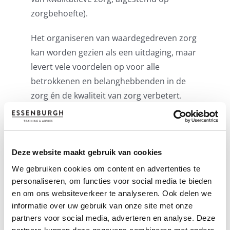
zorgbehoefte).
Het organiseren van waardegedreven zorg
kan worden gezien als een uitdaging, maar
levert vele voordelen op voor alle
betrokkenen en belanghebbenden in de
zorg én de kwaliteit van zorg verbetert.
Lees meer over waardegedreven zorg op
onze speciale
Kennispagina.
Deze website maakt gebruik van cookies
We gebruiken cookies om content en advertenties te
Wil je echt werk maken van
personaliseren, om functies voor social media te bieden
waardegedreven zorg en meer leren over
en om ons websiteverkeer te analyseren. Ook delen we
hoe je dit succesvol kan organiseren?
informatie over uw gebruik van onze site met onze
Neem deel aan onze
trainingen voor
partners voor social media, adverteren en analyse. Deze