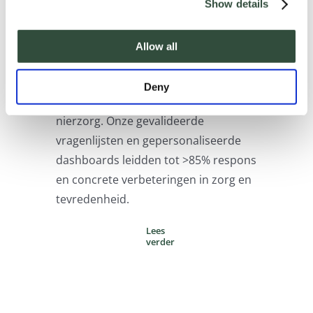
Zorginnovatie
Show details
Wij boden ondersteuning bij
Allow all
wereldwijde
tevredenheidsonderzoeken voor
Deny
medewerkers en cliënten in de
nierzorg. Onze gevalideerde
vragenlijsten en gepersonaliseerde
dashboards leidden tot >85% respons
en concrete verbeteringen in zorg en
tevredenheid.
Lees
verder