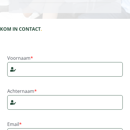
KOM IN CONTACT
.
Zorginnovatie contact formulier
Voornaam
*
Achternaam
*
Email
*