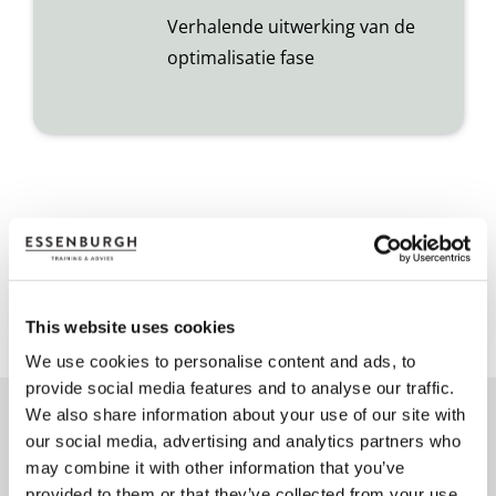
Verhalende uitwerking van de
optimalisatie fase
This website uses cookies
.
ONZE WERKWIJZE
We use cookies to personalise content and ads, to
provide social media features and to analyse our traffic.
We also share information about your use of our site with
our social media, advertising and analytics partners who
may combine it with other information that you’ve
Stap 1;
Oriëntatiegesprekken
provided to them or that they’ve collected from your use