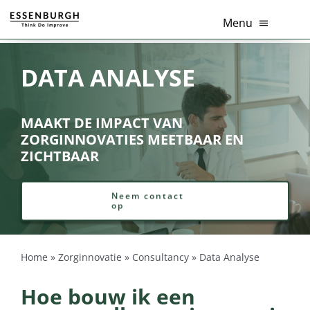
Ga
Menu
naar
inhoud
Home
DATA ANALYSE
Thema’s
MAAKT DE IMPACT VAN
ZORGINNOVATIES MEETBAAR EN
Diensten
ZICHTBAAR
Branches
Neem contact
op
Tools
Over Ons
Home
»
Zorginnovatie
»
Consultancy
»
Data Analyse
Hoe bouw ik een
Actueel